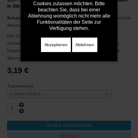
Cookies zulassen möchten. Bitte
in die Gegenstoßbewegung
beachten Sie, dass bei einer
Ablehnung womöglich nicht mehr alle
Schwierigkeit:
Mittlere Anforderung (geeignet ab C-Jugend bis
Funktionalitäten der Seite zur
Aktive)
Verfügung stehen.
Das Ziel dieser laufintensiven Trainingseinheit liegt im
schnellen reagieren beim Wechsel von der Abwehr- in die
Akzeptieren
Ablehnen
Gegenstoßaktion. Nach der koordinativen Erwärmung mit
Sprungseilen folgt ein ...
3,19 €
Traineranzahl
1 Trainer +0,00 €
DETAILS