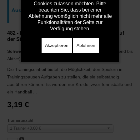
Cookies zulassen möchten. Bitte
beachten Sie, dass bei einer
Ablehnung womöglich nicht mehr alle
Funktionalitäten der Seite zur
Verfügung stehen.
482 - Kleines 1x1 für ein individuelles Training auf
der Straße, im Park oder im Garten - Teil 2
Akzeptieren
Ablehnen
Schwierigkeit:
Mittlere Anforderung (geeignet ab C-Jugend bis
Aktive)
Die Trainingseinheit bietet, die Möglichkeit, den Spielern in
Trainingspausen Aufgaben zu stellen, die sie selbständig
ausführen können. Es werden nur Kreide, zwei Tennisbälle und
ein Handball ...
3,19 €
Traineranzahl
1 Trainer +0,00 €