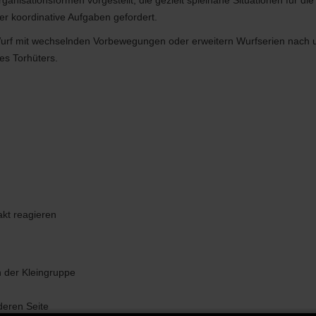
isationsformen vorgestellt, die gezielt spielnahe Situationen für die
koordinative Aufgaben gefordert.
rf mit wechselnden Vorbewegungen oder erweitern Wurfserien nach und
es Torhüters.
akt reagieren
n der Kleingruppe
deren Seite