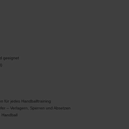
nd geeignet
t)
 für jedes Handballtraining
fer – Verlagern, Sperren und Absetzen
m Handball