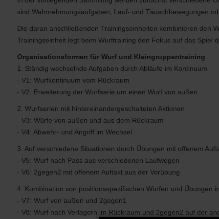
In der vorliegenden Sammlung werden zunächst verschiedene Organ
sind Wahrnehmungsaufgaben, Lauf- und Täuschbewegungen oder 
Die daran anschließenden Trainingseinheiten kombinieren den Wu
Trainingseinheit legt beim Wurftraining den Fokus auf das Spiel d
Organisationsformen für Wurf und Kleingruppentraining
1. Ständig wechselnde Aufgaben durch Abläufe im Kontinuum
- V1: Wurfkontinuum vom Rückraum
- V2: Erweiterung der Wurfserie um einen Wurf von außen
2. Wurfserien mit hintereinandergeschalteten Aktionen
- V3: Würfe von außen und aus dem Rückraum
- V4: Abwehr- und Angriff im Wechsel
3. Auf verschiedene Situationen durch Übungen mit offenem Auft
- V5: Wurf nach Pass aus verschiedenen Laufwegen
- V6: 2gegen2 mit offenem Auftakt aus der Vorübung
4. Kombination von positionsspezifischen Würfen und Übungen i
- V7: Wurf von außen und 2gegen1
- V8: Wurf nach Verlagern im Rückraum und 2gegen2 auf der an