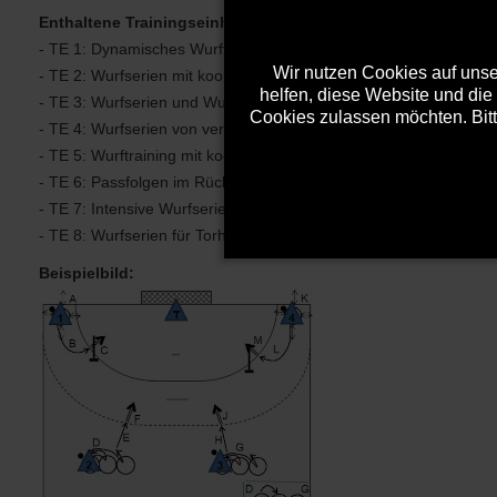
Enthaltene Trainingseinheiten
- TE 1: Dynamisches Wurftraining mit Zusatzaufgaben (TE 421)
Wir nutzen Cookies auf unser
- TE 2: Wurfserien mit koordinativen Zusatzaufgaben (TE 406)
helfen, diese Website und die
- TE 3: Wurfserien und Wurfwettkämpfe mit Zusatzaufgaben (TE
Cookies zulassen möchten. Bitt
- TE 4: Wurfserien von verschiedenen Positionen kombiniert mit 
- TE 5: Wurftraining mit koordinativen Vorübungen (TE 457)
- TE 6: Passfolgen im Rückraum verbunden mit Wurfserien (TE 4
- TE 7: Intensive Wurfserien mit Vorbelastung und Springseilen (
- TE 8: Wurfserien für Torhüter und Feldspieler (TE 431)
Beispielbild: