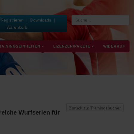
Registrieren
|
Downloads
|
Warenkorb
RAININGSEINHEITEN
LIZENZEN/PAKETE
WIDERRUF
Zurück zu: Trainingsbücher
reiche Wurfserien für