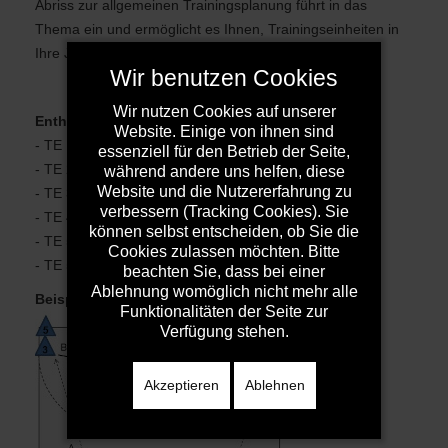
Abriss zur allgemeinen Trainingsplanung führt in das
Thema ein und ermöglicht es Ihnen, Trainingseinheiten in
Ihre Jahresplanung zu integrieren.
Wir benutzen Cookies
Wir nutzen Cookies auf unserer
Enthaltene Trainingseinheiten:
Website. Einige von ihnen sind
- TE 1: 3-2-1 Abwehr Teil 1
essenziell für den Betrieb der Seite,
- TE 2: 3-2-1 Abwehr Teil 2
während andere uns helfen, diese
Website und die Nutzererfahrung zu
- TE 3: 3-2-1 Abwehr Teil 3
verbessern (Tracking Cookies). Sie
- TE 4: 3-2-1 Abwehr Teil 4
können selbst entscheiden, ob Sie die
- TE 5: 3-2-1 Abwehr Teil 5
Cookies zulassen möchten. Bitte
- TE 5: 3-2-1 Abwehr Teil 6
beachten Sie, dass bei einer
Ablehnung womöglich nicht mehr alle
Beispielbild:
Funktionalitäten der Seite zur
Verfügung stehen.
Akzeptieren
Ablehnen