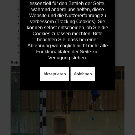
essenziell für den Betrieb der Seite,
Aufwärmen (20/20)
während andere uns helfen, diese
Website und die Nutzererfahrung zu
Ballgewöhnung (10/30)
verbessern (Tracking Cookies). Sie
Angriff / Wurfserie (20/50)
können selbst entscheiden, ob Sie die
Angriff / Wurfserie (10/60)
Cookies zulassen möchten. Bitte
Angriff / Wurfserie (10/70)
beachten Sie, dass bei einer
Angriff / Individuell (15/85)
Ablehnung womöglich nicht mehr alle
Funktionalitäten der Seite zur
Abschluss / Wurfwettkampf (5/90)
Verfügung stehen.
Beispielbild:
Ballgewöhnung
Akzeptieren
Ablehnen