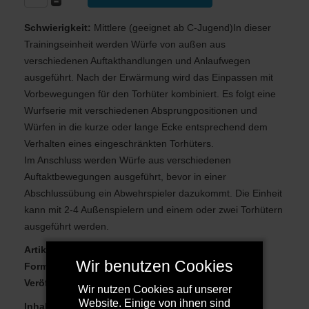
Schwierigkeit:
Mittlere (geeignet ab C-Jugend)In dieser
Trainingseinheit werden Würfe von außen aus
verschiedenen Auftakthandlungen und Anlaufwegen
ausgeführt. Nach der Erwärmung wird das Einpassen mit
Vorbewegungen für den Torhüter kombiniert. Es folgt eine
Wurfserie mit verschiedenen Absprungpositionen und
Würfen in die kurze oder lange Ecke entsprechend dem
Verhalten eines eingeschränkten Torhüters.
Im Anschluss werden Würfe aus verschiedenen
Auftaktbewegungen ausgeführt, bevor in einer
Abschlussübung ein Abwehrspieler dazukommt. Die Einheit
kann mit 2-4 Außenspielern und einem oder zwei Torhütern
ausgeführt werden.
Artikelnummer:
100756
Wir benutzen Cookies
Format:
PDF
Veröffentlicht am:
27.04.2026
Wir nutzen Cookies auf unserer
Website. Einige von ihnen sind
Inhalt:
(Dauer Einzelübung/Gesamtzeit)