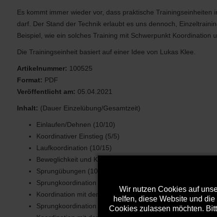
Es kommt immer wieder vor, dass praktische Trainingseinheiten in
darf. Der Stand der Technik erlaubt es uns dennoch, Einzeltrainin
Beispiel, wie ein solches Training mit Schwerpunkt Koordination
Die Trainingseinheit basiert auf einer Idee von Lukas Klee.
Artikelnummer:
100525
Format:
PDF
Veröffentlicht am:
05.04.2021
Inhalt:
(Dauer Einzelübung/Gesamtzeit)
Einlaufen/Dehnen (10/10)
Koordinativer Einstieg (5/5)
Laufkoordination (10/15)
Beweglichkeit und Koordination (5/20)
Sprungübungen (10/30)
Sprungkoordination (10/40)
Wir nutzen Cookies auf unser
Koordination mit dem Tennisball (10/50)
helfen, diese Website und die
Sprungkoordination (10/60)
Cookies zulassen möchten. Bitt