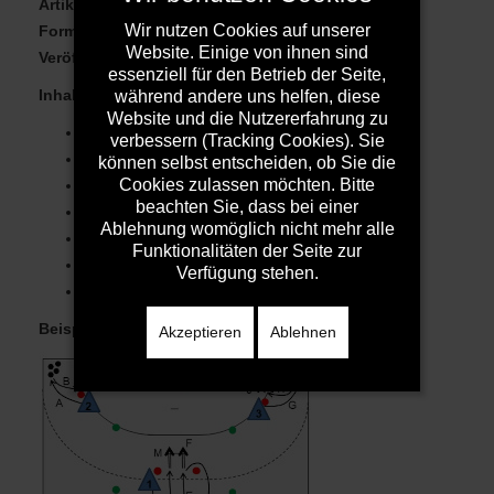
Artikelnummer:
100485
Wir nutzen Cookies auf unserer
Format:
PDF
Website. Einige von ihnen sind
Veröffentlicht am:
02.06.2020
essenziell für den Betrieb der Seite,
Inhalt:
(Dauer Einzelübung/Gesamtzeit)
während andere uns helfen, diese
Website und die Nutzererfahrung zu
Einlaufen/Dehnen (15/15)
verbessern (Tracking Cookies). Sie
Ballgewöhnung (15/30)
können selbst entscheiden, ob Sie die
Cookies zulassen möchten. Bitte
Torhüter einwerfen (10/40)
beachten Sie, dass bei einer
Angriff/Wurfserie (10/50)
Ablehnung womöglich nicht mehr alle
Angriff/Wurfserie (10/60)
Funktionalitäten der Seite zur
Angriff/Wurfserie (15/75)
Verfügung stehen.
Wurfwettkampf (15/90)
Beispielbild:
Wurfwettkampf
Akzeptieren
Ablehnen