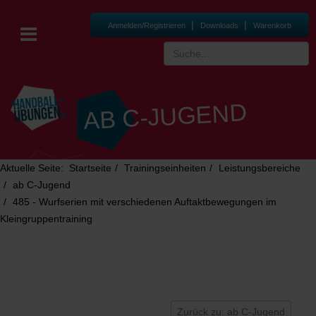
|
|
Anmelden/Registrieren
Downloads
Warenkorb
AB C-JUGEND
Aktuelle Seite:
Startseite
Trainingseinheiten
Leistungsbereiche
ab C-Jugend
485 - Wurfserien mit verschiedenen Auftaktbewegungen im
Kleingruppentraining
Zurück zu: ab C-Jugend