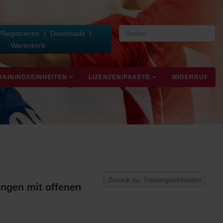
Registrieren
|
Downloads
|
Warenkorb
RAININGSEINHEITEN
LIZENZEN/PAKETE
WIDERRUF
Zurück zu: Trainingseinheiten
ngen mit offenen