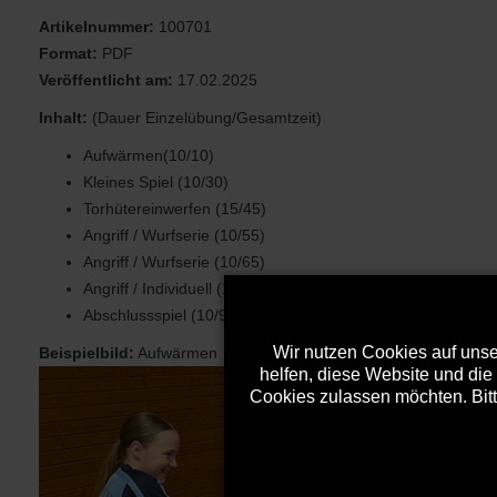
Artikelnummer:
100701
Format:
PDF
Veröffentlicht am:
17.02.2025
Inhalt:
(Dauer Einzelübung/Gesamtzeit)
Aufwärmen(10/10)
Kleines Spiel (10/30)
Torhütereinwerfen (15/45)
Angriff / Wurfserie (10/55)
Angriff / Wurfserie (10/65)
Angriff / Individuell (15/80)
Abschlussspiel (10/90)
Wir nutzen Cookies auf unser
Beispielbild:
Aufwärmen
helfen, diese Website und die
Cookies zulassen möchten. Bitt