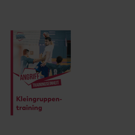
Kleingruppenangriff im Sektor im 2gegen2 und 3gegen3