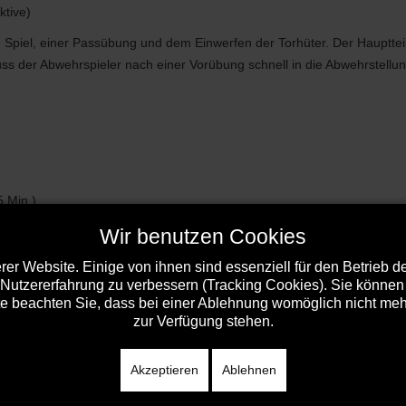
ktive)
en Spiel, einer Passübung und dem Einwerfen der Torhüter. Der Haupttei
der Abwehrspieler nach einer Vorübung schnell in die Abwehrstellung
5 Min.)
Wir benutzen Cookies
er Website. Einige von ihnen sind essenziell für den Betrieb 
 Nutzererfahrung zu verbessern (Tracking Cookies). Sie können 
e beachten Sie, dass bei einer Ablehnung womöglich nicht mehr 
zur Verfügung stehen.
Akzeptieren
Ablehnen