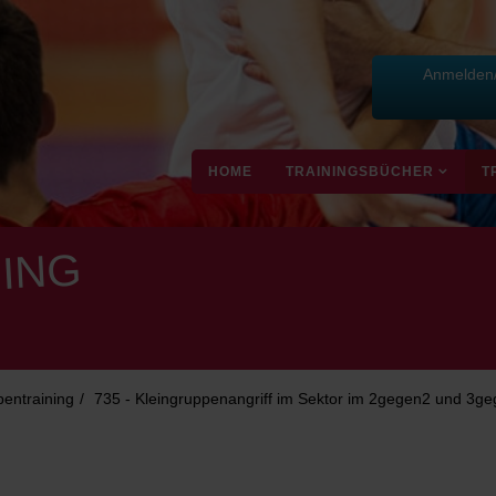
Anmelden/
HOME
TRAININGSBÜCHER
T
ING
pentraining
735 - Kleingruppenangriff im Sektor im 2gegen2 und 3g