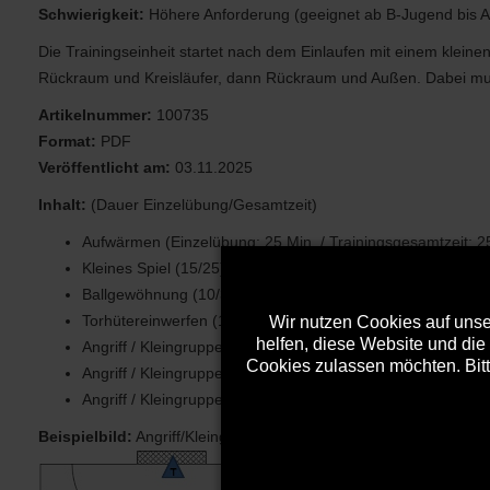
Schwierigkeit:
Höhere Anforderung (geeignet ab B-Jugend bis A
Die Trainingseinheit startet nach dem Einlaufen mit einem klein
Rückraum und Kreisläufer, dann Rückraum und Außen. Dabei muss 
Artikelnummer:
100735
Format:
PDF
Veröffentlicht am:
03.11.2025
Inhalt:
(Dauer Einzelübung/Gesamtzeit)
Aufwärmen (Einzelübung: 25 Min. / Trainingsgesamtzeit: 2
Kleines Spiel (15/25)
Ballgewöhnung (10/35)
Torhütereinwerfen (10/45)
Wir nutzen Cookies auf unser
helfen, diese Website und die
Angriff / Kleingruppe (15/60)
Cookies zulassen möchten. Bitt
Angriff / Kleingruppe (15/75)
Angriff / Kleingruppe (15/90)
Beispielbild:
Angriff/Kleingruppe