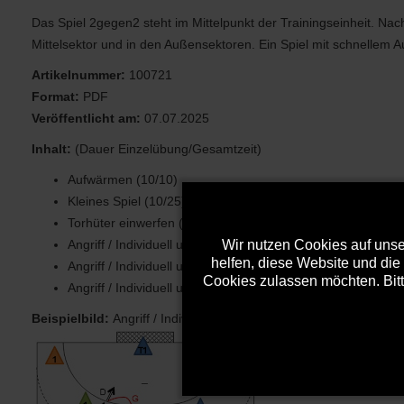
Das Spiel 2gegen2 steht im Mittelpunkt der Trainingseinheit. N
Mittelsektor und in den Außensektoren. Ein Spiel mit schnellem A
Artikelnummer:
100721
Format:
PDF
Veröffentlicht am:
07.07.2025
Inhalt:
(Dauer Einzelübung/Gesamtzeit)
Aufwärmen (10/10)
Kleines Spiel (10/25)
Torhüter einwerfen (10/35)
Wir nutzen Cookies auf unser
Angriff / Individuell und Kleingruppe (10/45)
helfen, diese Website und die
Angriff / Individuell und Kleingruppe (15/60)
Cookies zulassen möchten. Bitt
Angriff / Individuell und Kleingruppe (15/75)
Beispielbild:
Angriff / Individuell und in der Kleingruppe