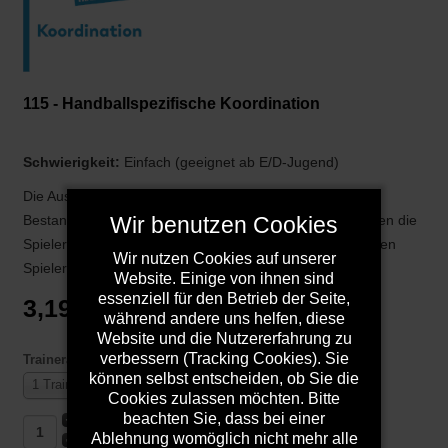
115 - Handballspezifische Koordination
Schwierigkeit:
Einfach (geeignet ab E/D-Jugend)
Die Ausbildung koordinativer Fähigkeiten ist elementarer
Bestandteil dieser Trainingseinheit. Beim Einlaufen können die
Wir benutzen Cookies
Spieler selbst kreativ werden und Übungen für die anderen
Wir nutzen Cookies auf unserer
Spieler vorgeben. In einem kleinen Spiel ...
Website. Einige von ihnen sind
essenziell für den Betrieb der Seite,
3,19 €
während andere uns helfen, diese
Website und die Nutzererfahrung zu
verbessern (Tracking Cookies). Sie
Traineranzahl
können selbst entscheiden, ob Sie die
1 Trainer +0,00 €
Cookies zulassen möchten. Bitte
beachten Sie, dass bei einer
Ablehnung womöglich nicht mehr alle