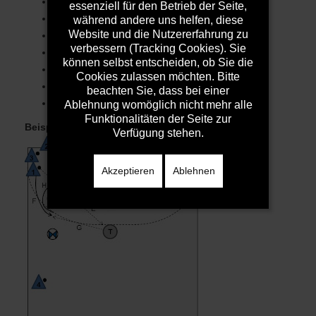
Aufwärmen (10/10)
essenziell für den Betrieb der Seite,
Kleines Spiel (10/20)
während andere uns helfen, diese
Website und die Nutzererfahrung zu
Torhüter einwerfen / Wurfserie (10/35)
verbessern (Tracking Cookies). Sie
Angriff / Individuell (15/50)
können selbst entscheiden, ob Sie die
Angriff / Individuell (15/65)
Cookies zulassen möchten. Bitte
Angriff / Kleingruppe (15/80)
beachten Sie, dass bei einer
Angriff /Wurfwettkampf (10/90)
Ablehnung womöglich nicht mehr alle
Funktionalitäten der Seite zur
Beispielbild:
Angriff/Wurfserie
Verfügung stehen.
Akzeptieren
Ablehnen