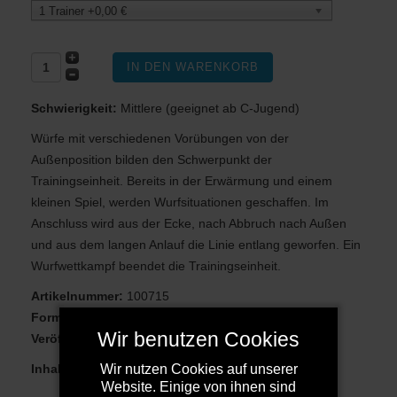
1 Trainer +0,00 €
Schwierigkeit:
Mittlere (geeignet ab C-Jugend)
Würfe mit verschiedenen Vorübungen von der
Außenposition bilden den Schwerpunkt der
Trainingseinheit. Bereits in der Erwärmung und einem
kleinen Spiel, werden Wurfsituationen geschaffen. Im
Anschluss wird aus der Ecke, nach Abbruch nach Außen
und aus dem langen Anlauf die Linie entlang geworfen. Ein
Wurfwettkampf beendet die Trainingseinheit.
Artikelnummer:
100715
Format:
PDF
Wir benutzen Cookies
Veröffentlicht am:
26.05.2025
Wir nutzen Cookies auf unserer
Inhalt:
(Dauer Einzelübung/Gesamtzeit)
Website. Einige von ihnen sind