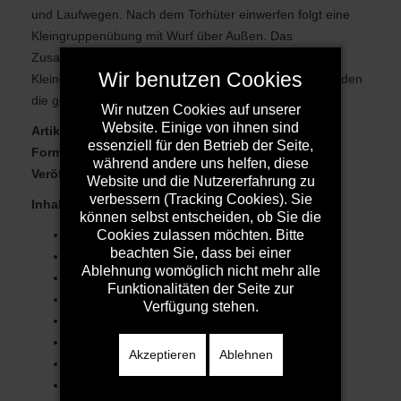
und Laufwegen. Nach dem Torhüter einwerfen folgt eine
Kleingruppenübung mit Wurf über Außen. Das
Zusammenspiel wird Schritt für Schritt durch zwei
Wir benutzen Cookies
Kleingruppenübungen erweitert. Im Abschlussspiel werden
die geübten Elemente im Spiel erprobt.
Wir nutzen Cookies auf unserer
Website. Einige von ihnen sind
Artikelnummer:
100153
essenziell für den Betrieb der Seite,
Format:
PDF
während andere uns helfen, diese
Veröffentlicht am:
10.06.2013
Website und die Nutzererfahrung zu
verbessern (Tracking Cookies). Sie
Inhalt:
(Dauer Einzelübung/Gesamtzeit)
können selbst entscheiden, ob Sie die
Einlaufen/Dehnen (10/10)
Cookies zulassen möchten. Bitte
beachten Sie, dass bei einer
Laufkoordination (10/20)
Ablehnung womöglich nicht mehr alle
Ballgewöhnung (10/30)
Funktionalitäten der Seite zur
Torhüter einwerfen (10/40)
Verfügung stehen.
Angriff/Wurfserie (10/50)
Angriff/Kleingruppe (15/65)
Akzeptieren
Ablehnen
Angriff/Kleingruppe (15/80)
Abschlussspiel (10/90)