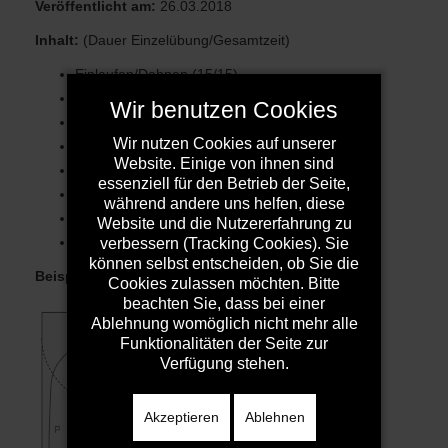
Veröffentlicht am:
26.03.2018
Inhalt:
(Dauer Einzelübung/Gesamtzeit)
Einlaufen/Dehnen (15/15)
Kleines Spiel (10/25)
Wir benutzen Cookies
Torhüter einwerfen (10/35)
Wir nutzen Cookies auf unserer
Torhüter (10/45)
Website. Einige von ihnen sind
Angriff/Kleingruppe (10/55)
essenziell für den Betrieb der Seite,
Angriff/Kleingruppe (15/70)
während andere uns helfen, diese
Angriff/Kleingruppe (10/80)
Website und die Nutzererfahrung zu
Abschlussspiel (10/90)
verbessern (Tracking Cookies). Sie
können selbst entscheiden, ob Sie die
Beispielbild:
Torhüter
Cookies zulassen möchten. Bitte
beachten Sie, dass bei einer
Ablehnung womöglich nicht mehr alle
Funktionalitäten der Seite zur
Verfügung stehen.
Akzeptieren
Ablehnen