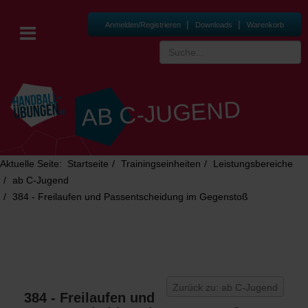
|
|
Anmelden/Registrieren
Downloads
Warenkorb
AB C-JUGEND
Aktuelle Seite:
Startseite
Trainingseinheiten
Leistungsbereiche
ab C-Jugend
384 - Freilaufen und Passentscheidung im Gegenstoß
Zurück zu: ab C-Jugend
384 - Freilaufen und