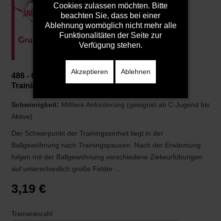
Cookies zulassen möchten. Bitte
beachten Sie, dass bei einer
Ablehnung womöglich nicht mehr alle
Funktionalitäten der Seite zur
Verfügung stehen.
Akzeptieren
Ablehnen
486 - Grundlagentraining: Ballgewöhnung nach
Trainingspausen
Schwierigkeit:
Mittlere Anforderung (geeignet ab C-Jugend bis
Aktive)
Der Schwerpunkt der Trainingseinheit liegt in der
Ballgewöhnung nach Trainingspausen. Nach der Erwärmung
folgen mit der Ballgewöhnung verschiedene Zielwurfübungen
auf unterschiedlich große Felder ...
3,19 €
Traineranzahl