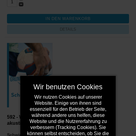
DETAILS
Wir benutzen Cookies
Wir nutzen Cookies auf unserer
Website. Einige von ihnen sind
essenziell für den Betrieb der Seite,
während andere uns helfen, diese
592 - Wurfserien und Angriffsaktionen nach
Website und die Nutzererfahrung zu
akustischen und optischen Signalen
verbessern (Tracking Cookies). Sie
können selbst entscheiden, ob Sie die
Schwierigkeit:
Mittlere (geeignet ab C-Jugend)