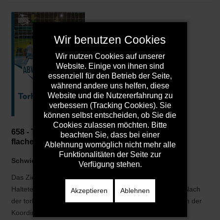
Wir benutzen Cookies
Wir nutzen Cookies auf unserer
Website. Einige von ihnen sind
essenziell für den Betrieb der Seite,
während andere uns helfen, diese
Website und die Nutzererfahrung zu
verbessern (Tracking Cookies). Sie
können selbst entscheiden, ob Sie die
Cookies zulassen möchten. Bitte
658 - Torhütertraining: Haltetechnik zur Abwehr
beachten Sie, dass bei einer
flacher und hoher Bälle
Ablehnung womöglich nicht mehr alle
Funktionalitäten der Seite zur
Schwierigkeit:
Mittlere (geeignet ab C-Jugend)
Verfügung stehen.
Das Ziel der Trainingseinheit ist die Verbesserung der
Haltetechnik der Torhüter bei tiefen und hohen Würfen. Nach
Akzeptieren
Ablehnen
der torhüterspezifischen Erwärmung werden Übungen an der
Koordinationsleiter ausgeführt. Es folgen eine ...